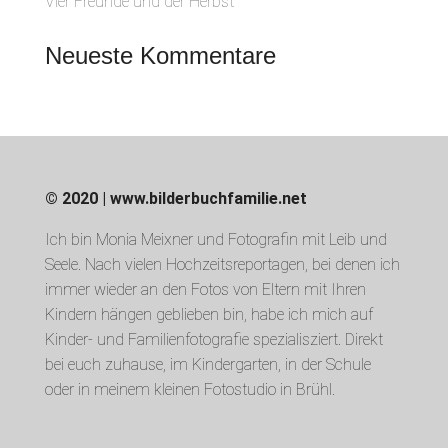
Vier Freunde und der Herbst
Neueste Kommentare
© 2020 | www.bilderbuchfamilie.net
Ich bin Monia Meixner und Fotografin mit Leib und
Seele. Nach vielen Hochzeitsreportagen, bei denen ich
immer wieder an den Fotos von Eltern mit Ihren
Kindern hängen geblieben bin, habe ich mich auf
Kinder- und Familienfotografie spezialisziert. Direkt
bei euch zuhause, im Kindergarten, in der Schule
oder in meinem kleinen Fotostudio in Brühl.